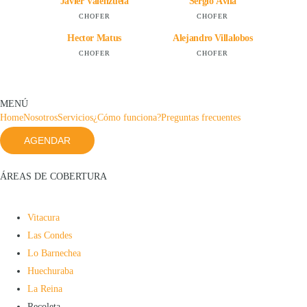
Javier Valenzuela
Sergio Ávila
CHOFER
CHOFER
Hector Matus
Alejandro Villalobos
CHOFER
CHOFER
MENÚ
Home
Nosotros
Servicios
¿Cómo funciona?
Preguntas frecuentes
AGENDAR
ÁREAS DE COBERTURA
Vitacura
Las Condes
Lo Barnechea
Huechuraba
La Reina
Recoleta