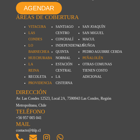
AGENDAR
ÁREAS DE COBERTURA
VITACURA
SANTIAGO
SAN JOAQUÍN
LAS
CENTRO
SAN MIGUEL
CONDES
CONCHALÍ
MACUL
LO
INDEPENDENCIA
ÑUÑOA
BARNECHEA
QUINTA
PEDRO AGUIRRE CERDA
HUECHURABA
NORMAL
PEÑALOLÉN
LA
ESTACIÓN
OTRAS COMUNAS
REINA
CENTRAL
TIENEN COSTO
RECOLETA
LA
ADICIONAL
PROVIDENCIA
CISTERNA
DIRECCIÓN
Av. Las Condes 12523, Local 2A, 7590943 Las Condes, Región
Metropolitana, Chile
TELÉFONO
+56 957 005 041
MAIL
contacto@thlp.cl