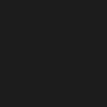
kilometraje
Desabolladura
y pintura
Cambios de
aceite
Asesoría de
compra y
venta
Cambio de
neumático
NOSOTROS
EMPRESAS
PREGUNTAS
FRECUENTES