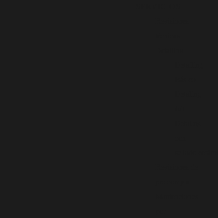
SERVICIOS
Revisiones
técnicas
Detailing
Detailing
Básico
Detaling
full
Detaling
con
sellado cerám
Revisiones de
pre compra
Mantenciones
por