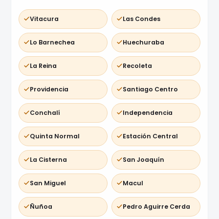
Vitacura
Las Condes
Lo Barnechea
Huechuraba
La Reina
Recoleta
Providencia
Santiago Centro
Conchalí
Independencia
Quinta Normal
Estación Central
La Cisterna
San Joaquín
San Miguel
Macul
Ñuñoa
Pedro Aguirre Cerda