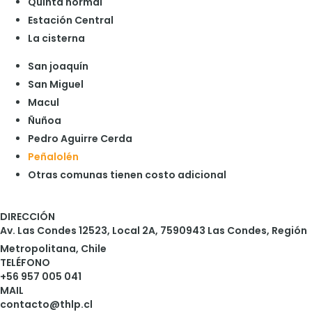
Quinta normal
Estación Central
La cisterna
San joaquín
San Miguel
Macul
Ñuñoa
Pedro Aguirre Cerda
Peñalolén
Otras comunas tienen costo adicional
DIRECCIÓN
Av. Las Condes 12523, Local 2A, 7590943 Las Condes, Región
Metropolitana, Chile
TELÉFONO
+56 957 005 041
MAIL
contacto@thlp.cl